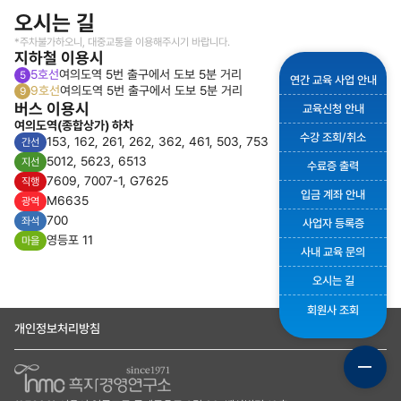
오시는 길
*주차불가하오니, 대중교통을 이용해주시기 바랍니다.
지하철 이용시
5호선
여의도역 5번 출구에서 도보 5분 거리
5
연간 교육 사업 안내
9호선
여의도역 5번 출구에서 도보 5분 거리
9
버스 이용시
교육신청 안내
여의도역(종합상가) 하차
수강 조회/취소
153, 162, 261, 262, 362, 461, 503, 753
간선
5012, 5623, 6513
지선
수료증 출력
7609, 7007-1, G7625
직행
입금 계좌 안내
M6635
광역
700
좌석
사업자 등록증
영등포 11
마을
사내 교육 문의
오시는 길
회원사 조회
개인정보처리방침