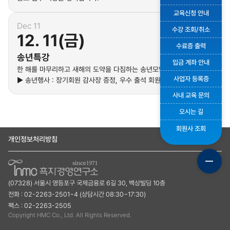
교육신청 안내
Dec 11
수강 조회/취소
12. 11(금)
수료증 출력
송년특강
입금 계좌 안내
한 해를 마무리하고 새해의 도약을 다짐하는 송년모임으로 진행합니다.
사업자 등록증
▶ 송년행사 : 장기회원 감사장 증정, 우수 출석 회원 시상
사내 교육 문의
오시는 길
회원사 조회
개인정보처리방침
(07328) 서울시 영등포구 국제금융로 6길 30, 백상빌딩 10층
전화 : 02-2263-2501~4 (상담시간 08:30~17:30)
팩스 : 02-2263-2505
Copyright HMC Co., Ltd. All Rights Reserved.